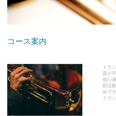
コース案内
トラ
講が
初心
部活
めで
クラ